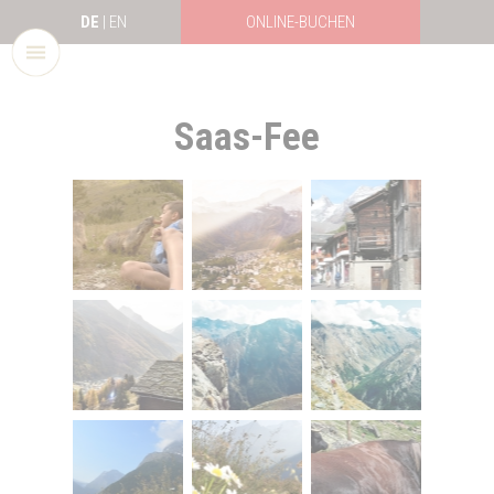
DE
|
EN
ONLINE-BUCHEN
Saas-Fee